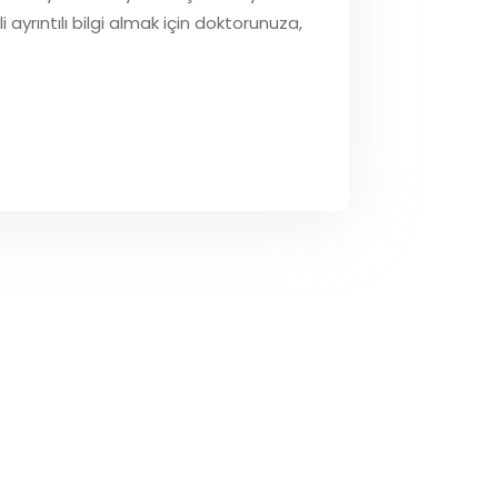
ayrıntılı bilgi almak için doktorunuza,
Metrin %5 Deri Kremi 30gr.
Bikaramin Cold