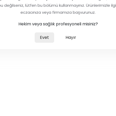
ğilseniz, lütfen bu bölümü kullanmayınız. Ürünlerimizle ilgili 
eczacınıza veya firmamıza başvurunuz.
Trokar %1+%0,1 Krem
Hekim veya sağlık profesyoneli misiniz?
Evet
Hayır
Metrin %0,6 Tıbbi Şampuan