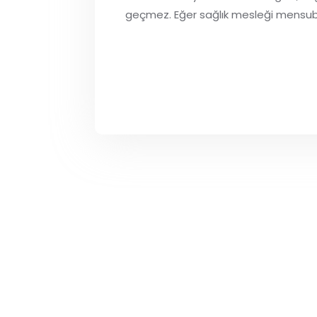
geçmez. Eğer sağlık mesleği mensubu de
İhtiyol Pomad
Metrin %5 Losyon