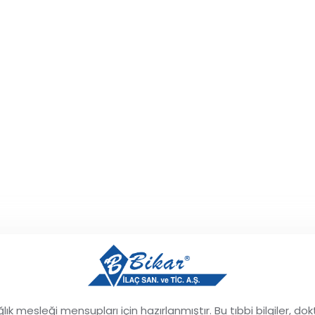
Oksijenli Su
ğlık mesleği mensupları için hazırlanmıştır. Bu tıbbi bilgiler,