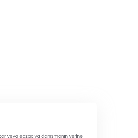
Tentürdiyot
 doktor veya eczacıya danışmanın yerine