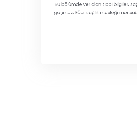
Bu bölümde yer alan tıbbi bilgiler, sa
Etken Maddeler:
geçmez. Eğer sağlık mesleği mensubu de
Her 1ml losyonda 50 mg permetrin içerir.
Ticari Takdim Şekli:
METRİN 120 ml’ lik beyaz şişede, 3.75 ve 7.5 ml işaretli 
Önerilen Kullanım Yerleri:
Uyuz (scabies) enfestasyonlarının tedavisinde kullanı
Lisansör:
Bikar İlaç San. Ve Tic. A.Ş
Metrin %5 Losyon