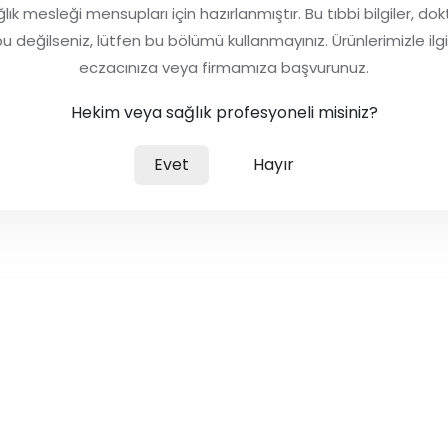
ğlık mesleği mensupları için hazırlanmıştır. Bu tıbbi bilgiler,
ğilseniz, lütfen bu bölümü kullanmayınız. Ürünlerimizle ilgili 
eczacınıza veya firmamıza başvurunuz.
Hekim veya sağlık profesyoneli misiniz?
ölçek ile birlikte sunulur.
Evet
Hayır
lır.